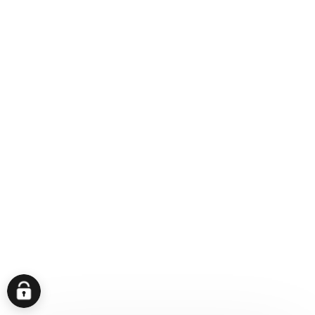
Nina Sprie
Personalleitung
05177 85-265
Tel
E-Mail
Fabienne Illner
Bewerbermanagement
05177 85-265
Tel