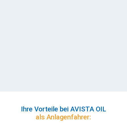
Zeitnahe Rückmeldung
Nach dem Probearbeiten bekommen Sie
zeitnah von uns eine Rückmeldung. Vor Ihrem
Arbeitsbeginn kümmern wir uns um alle
Formalien, damit alles gut vorbereitet ist,
wenn Sie an Ihrem ersten Tag bei uns
anfangen.
Ihre Vorteile bei AVISTA OIL
als Anlagenfahrer: